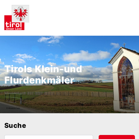
Tirols Klein-und
Flurdenkmäler
Suche