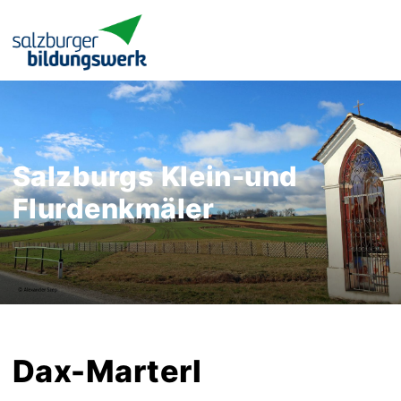
Salzburgs Klein-und
Flurdenkmäler
Dax-Marterl