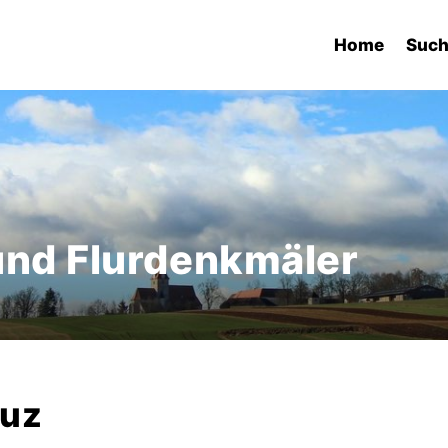
Home
Suc
und Flurdenkmäler
euz