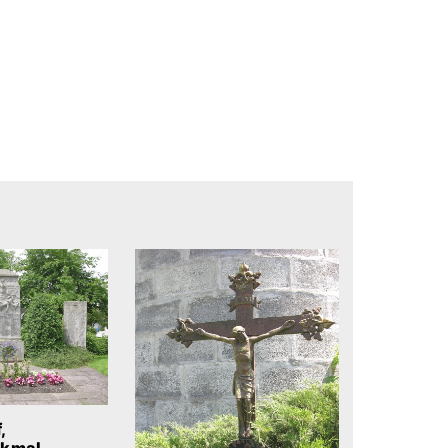
,
nkmal