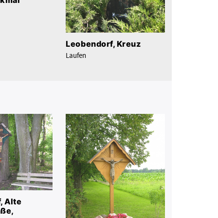
Leobendorf, Kreuz
Laufen
, Alte
ße,