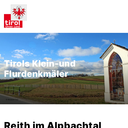
Tirols Klein-und
Flurdenkmäler
Reith im Alpbachtal