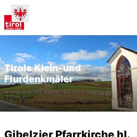
Tirols Klein-und
Flurdenkmäler
Gibelzier Pfarrkirche hl.