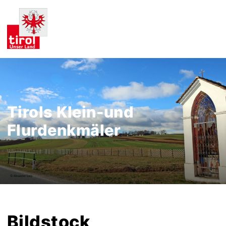
Tirols Klein-und
Flurdenkmäler
Bildstock