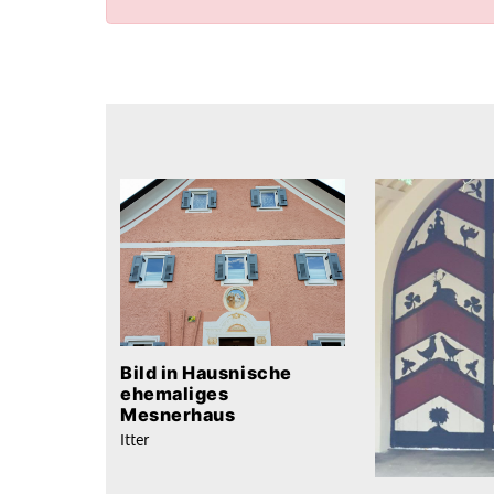
Bild in Hausnische
ehemaliges
Mesnerhaus
Itter