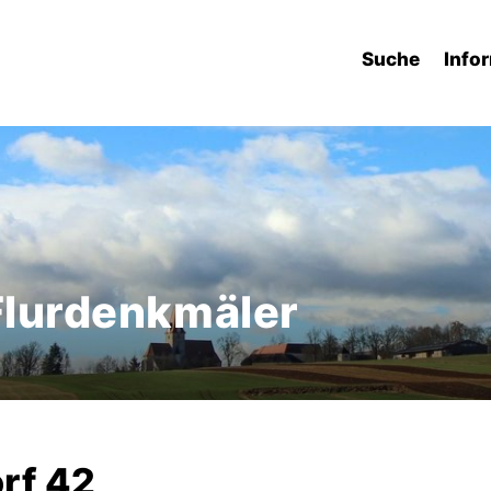
Suche
Info
 Flurdenkmäler
rf 42