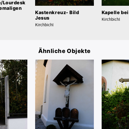
e/Lourdesk
hemaligen
Kastenkreuz- Bild
Kapelle bei
Jesus
Kirchbichl
Kirchbichl
Ähnliche Objekte