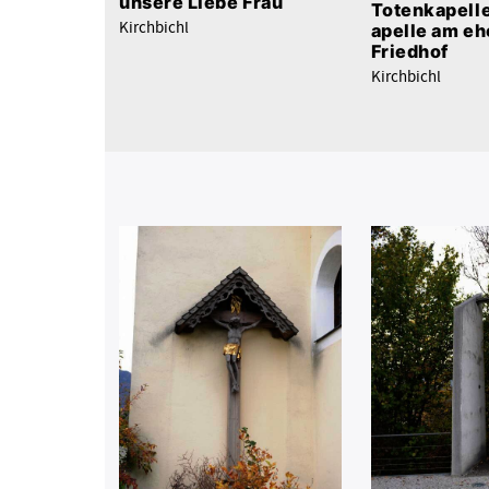
unsere Liebe Frau
Totenkapell
Kirchbichl
apelle am e
Friedhof
Kirchbichl