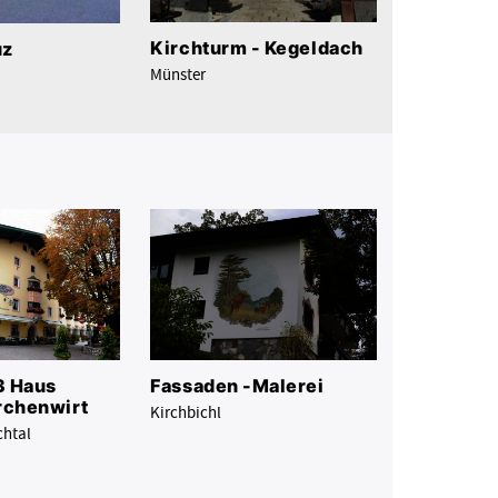
Kirchturm - Kegeldach
uz
Münster
3 Haus
Fassaden -Malerei
rchenwirt
Kirchbichl
chtal