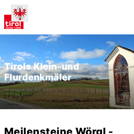
Tirols Klein-und
Flurdenkmäler
Meilensteine Wörgl -