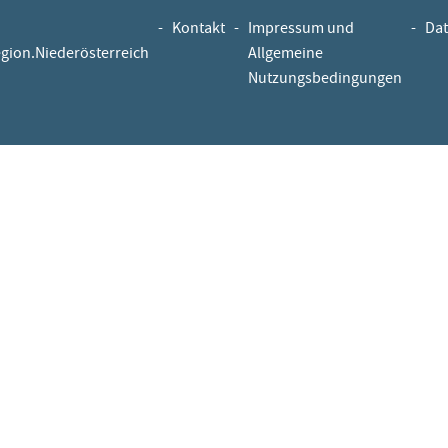
-
Kontakt
-
Impressum und
-
Dat
egion.Niederösterreich
Allgemeine
Nutzungsbedingungen