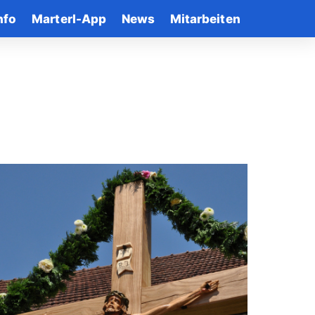
nfo
Marterl-App
News
Mitarbeiten