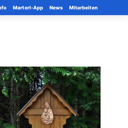
nfo
Marterl-App
News
Mitarbeiten