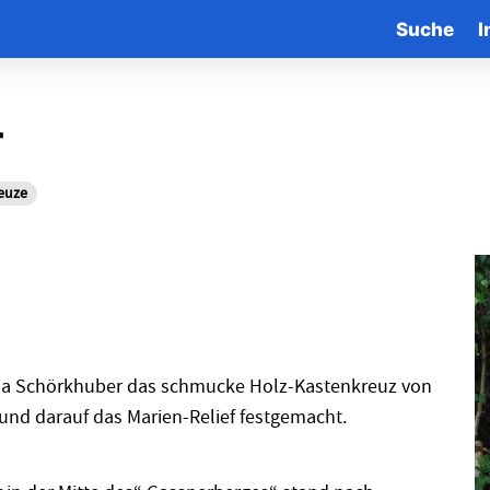
Suche
I
r
euze
aria Schörkhuber das schmucke Holz-Kastenkreuz von
 und darauf das Marien-Relief festgemacht.