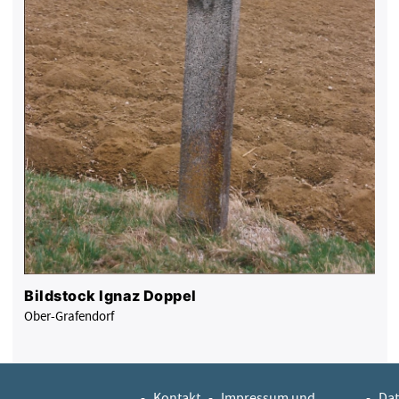
Bildstock Ignaz Doppel
Ober-Grafendorf
-
Kontakt
-
Impressum und
-
Dat