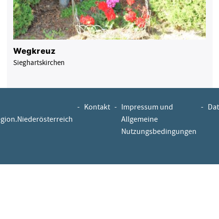
Wegkreuz
Sieghartskirchen
-
Kontakt
-
Impressum und
-
Dat
egion.Niederösterreich
Allgemeine
Nutzungsbedingungen