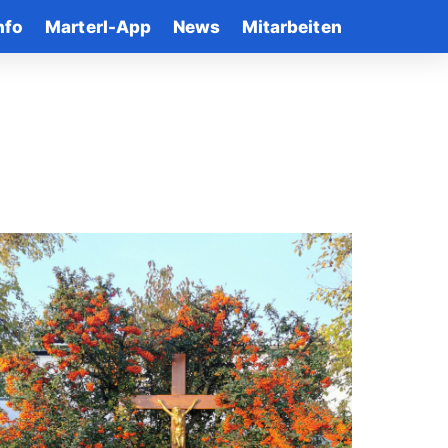
nfo
Marterl-App
News
Mitarbeiten