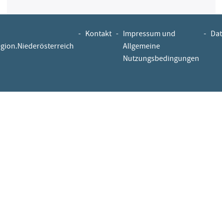
-
Kontakt
-
Impressum und
-
Dat
egion.Niederösterreich
Allgemeine
Nutzungsbedingungen