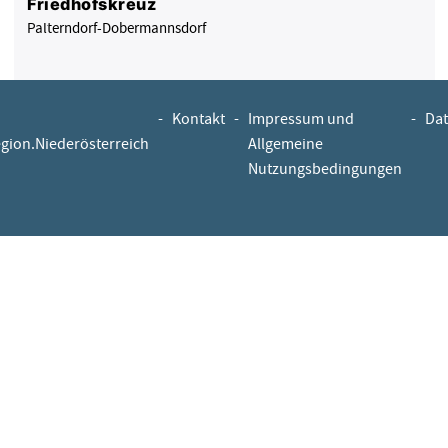
Friedhofskreuz
Palterndorf-Dobermannsdorf
-
Kontakt
-
Impressum und
-
Dat
egion.Niederösterreich
Allgemeine
Nutzungsbedingungen