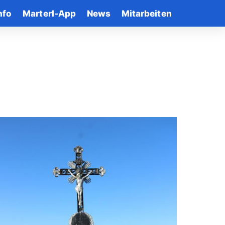
nfo
Marterl-App
News
Mitarbeiten