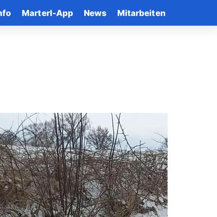
nfo
Marterl-App
News
Mitarbeiten