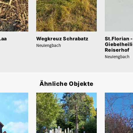
Laa
Wegkreuz Schrabatz
St.Florian -
Giebelheil
Neulengbach
Reiserhof
Neulengbach
Ähnliche Objekte