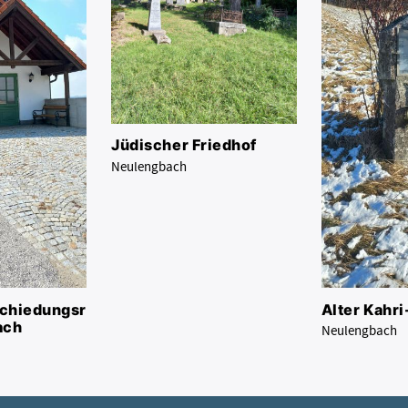
Jüdischer Friedhof
Neulengbach
chiedungsr
Alter Kahri
ach
Neulengbach