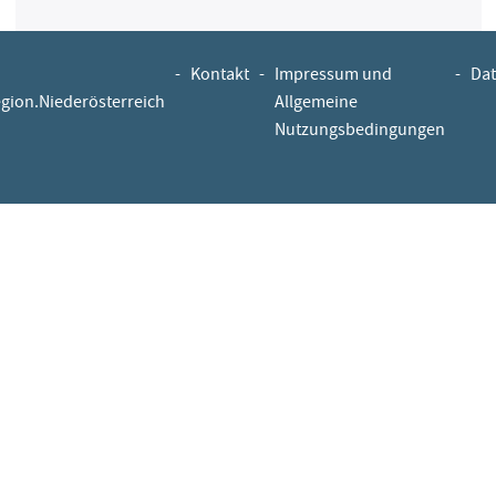
-
Kontakt
-
Impressum und
-
Dat
egion.Niederösterreich
Allgemeine
Nutzungsbedingungen