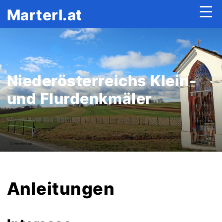
Marterl.at
Niederösterreichs Klein-
und Flurdenkmäler
Anleitungen