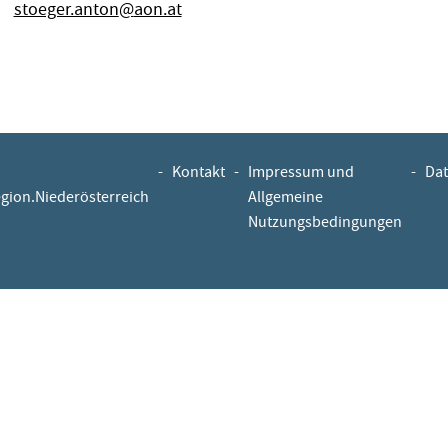
stoeger.anton
@
aon.at
-
Kontakt
-
Impressum und
-
Dat
egion.Niederösterreich
Allgemeine
Nutzungsbedingungen