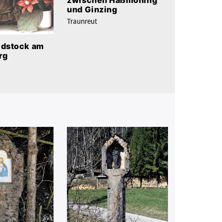
zwischen Haßmoning
und Ginzing
Traunreut
ldstock am
rg