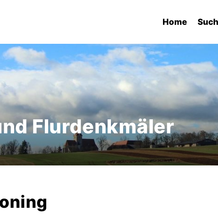
Home
Suc
und Flurdenkmäler
moning