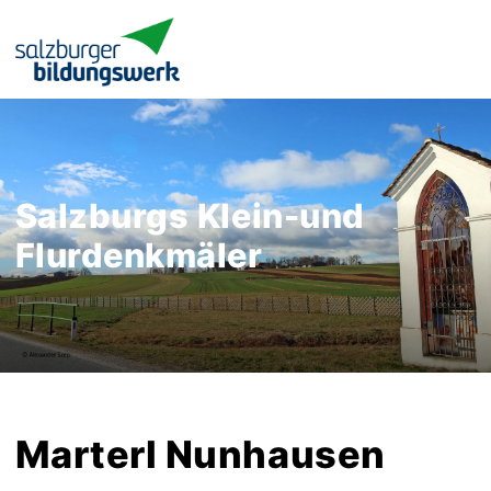
Salzburgs Klein-und
Flurdenkmäler
Marterl Nunhausen