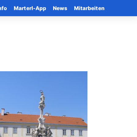
nfo
Marterl-App
News
Mitarbeiten