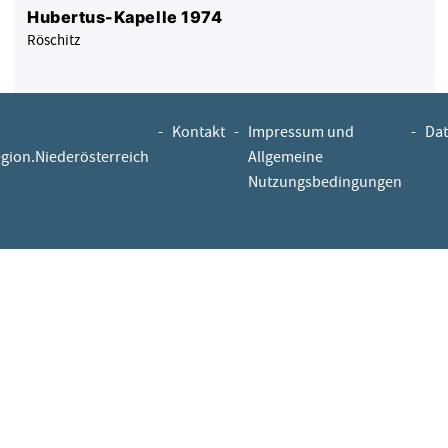
Hubertus-Kapelle 1974
Röschitz
-
Kontakt
-
Impressum und
-
Dat
egion.Niederösterreich
Allgemeine
Nutzungsbedingungen