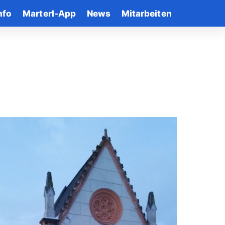
nfo
Marterl-App
News
Mitarbeiten