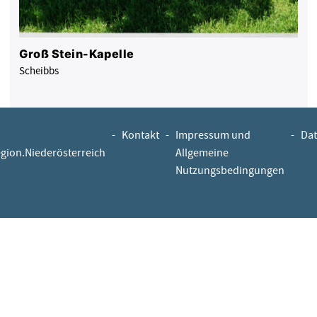
Groß Stein-Kapelle
Scheibbs
-
Kontakt
-
Impressum und
-
Dat
egion.Niederösterreich
Allgemeine
Nutzungsbedingungen