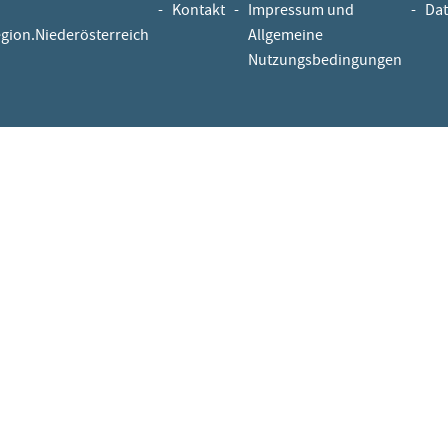
-
Kontakt
-
Impressum und
-
Dat
egion.Niederösterreich
Allgemeine
Nutzungsbedingungen