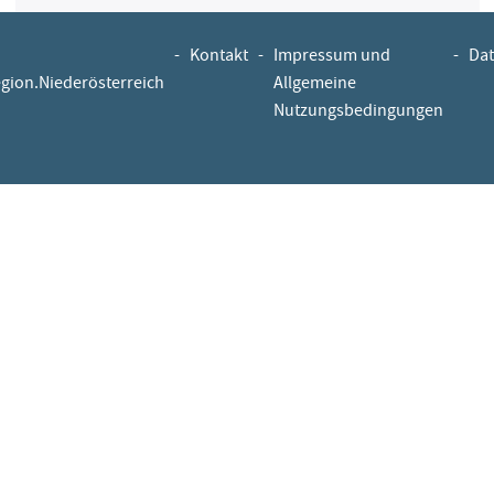
-
Kontakt
-
Impressum und
-
Dat
egion.Niederösterreich
Allgemeine
Nutzungsbedingungen