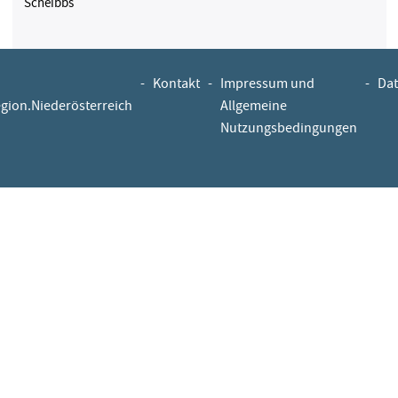
Scheibbs
-
Kontakt
-
Impressum und
-
Dat
egion.Niederösterreich
Allgemeine
Nutzungsbedingungen