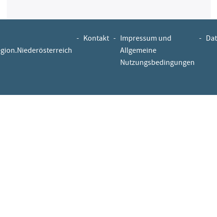
-
Kontakt
-
Impressum und
-
Dat
egion.Niederösterreich
Allgemeine
Nutzungsbedingungen