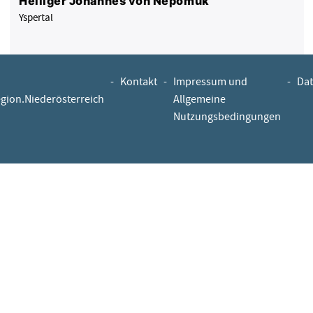
Heiliger Johannes von Nepomuk
Yspertal
-
Kontakt
-
Impressum und
-
Dat
egion.Niederösterreich
Allgemeine
Nutzungsbedingungen