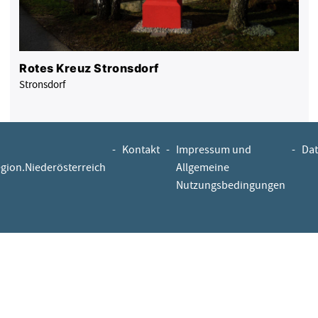
Rotes Kreuz Stronsdorf
Stronsdorf
-
Kontakt
-
Impressum und
-
Dat
egion.Niederösterreich
Allgemeine
Nutzungsbedingungen