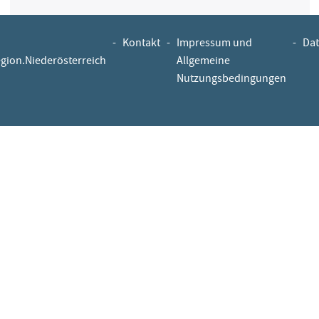
-
Kontakt
-
Impressum und
-
Dat
egion.Niederösterreich
Allgemeine
Nutzungsbedingungen