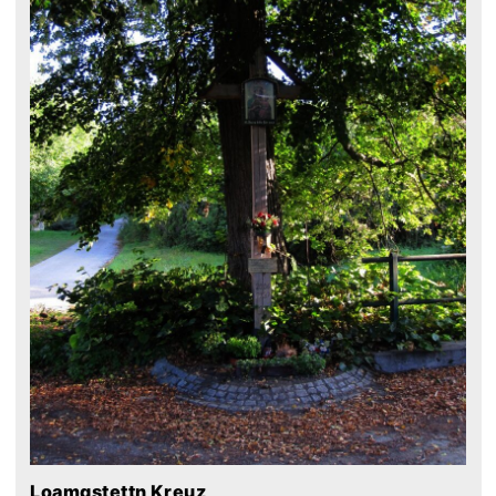
Loamgstettn Kreuz