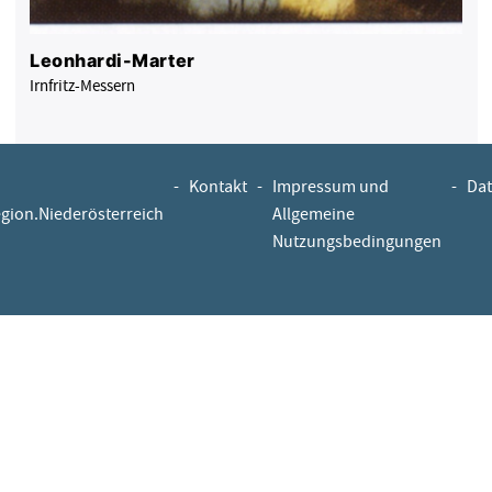
Leonhardi-Marter
Irnfritz-Messern
-
Kontakt
-
Impressum und
-
Dat
egion.Niederösterreich
Allgemeine
Nutzungsbedingungen