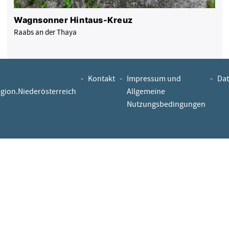
Wagnsonner Hintaus-Kreuz
Raabs an der Thaya
-
Kontakt
-
Impressum und
-
Dat
egion.Niederösterreich
Allgemeine
Nutzungsbedingungen