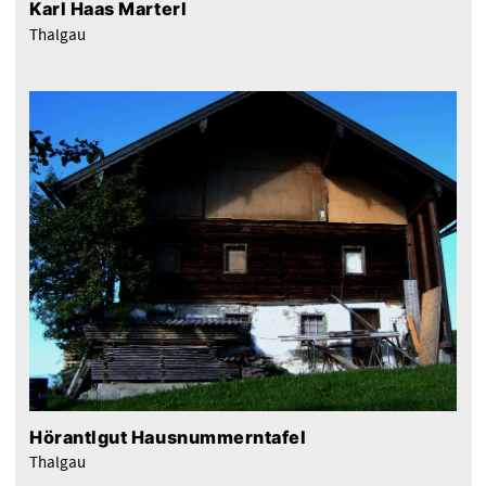
Karl Haas Marterl
Thalgau
Hörantlgut Hausnummerntafel
Thalgau