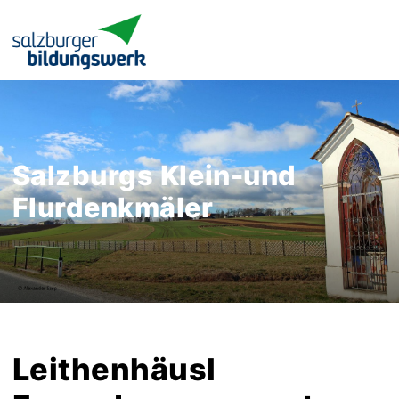
Salzburgs Klein-und
Flurdenkmäler
Leithenhäusl