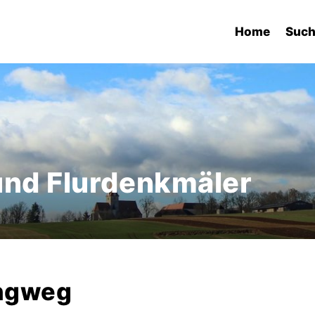
Home
Suc
und Flurdenkmäler
ngweg