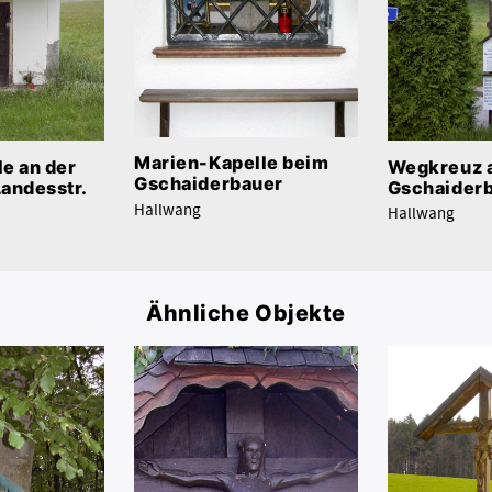
Marien-Kapelle beim
e an der
Wegkreuz 
Gschaiderbauer
andesstr.
Gschaider
Hallwang
Hallwang
Ähnliche Objekte