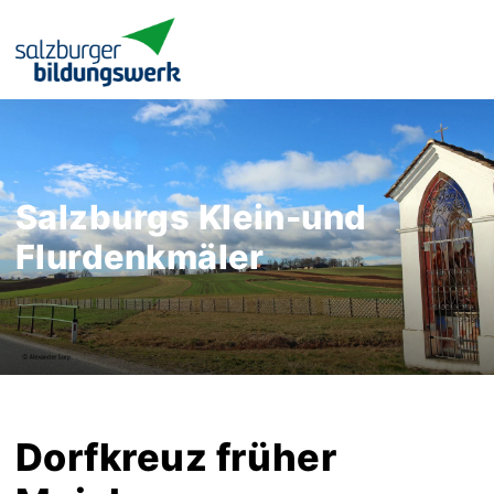
Salzburgs Klein-und
Flurdenkmäler
Dorfkreuz früher