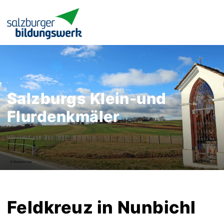
Salzburgs Klein-und
Flurdenkmäler
Feldkreuz in Nunbichl