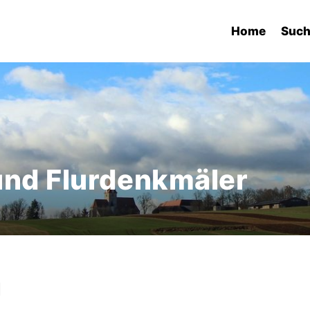
Home
Suc
und Flurdenkmäler
g