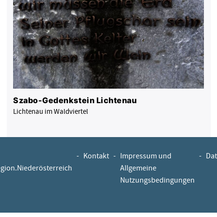
Szabo-Gedenkstein Lichtenau
Lichtenau im Waldviertel
-
Kontakt
-
Impressum und
-
Dat
egion.Niederösterreich
Allgemeine
Nutzungsbedingungen