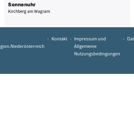
Sonnenuhr
Kirchberg am Wagram
-
Kontakt
-
Impressum und
-
Dat
egion.Niederösterreich
Allgemeine
Nutzungsbedingungen