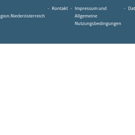
-
Kontakt
-
Impressum und
-
Dat
egion.Niederösterreich
Allgemeine
Nutzungsbedingungen