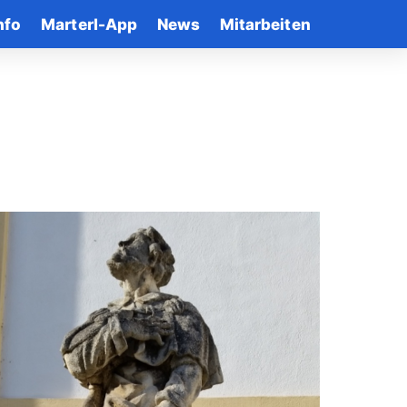
nfo
Marterl-App
News
Mitarbeiten