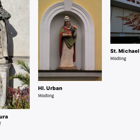
St. Michael
Mödling
Hl. Urban
Mödling
ura
f