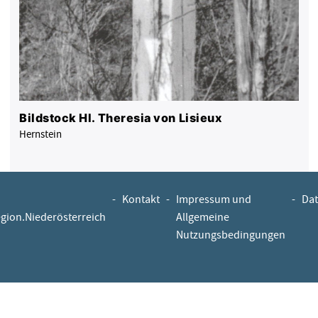
Bildstock Hl. Theresia von Lisieux
Hernstein
-
Kontakt
-
Impressum und
-
Dat
egion.Niederösterreich
Allgemeine
Nutzungsbedingungen