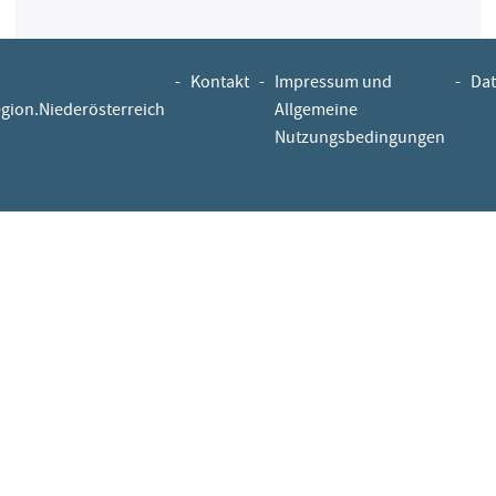
-
Kontakt
-
Impressum und
-
Dat
egion.Niederösterreich
Allgemeine
Nutzungsbedingungen